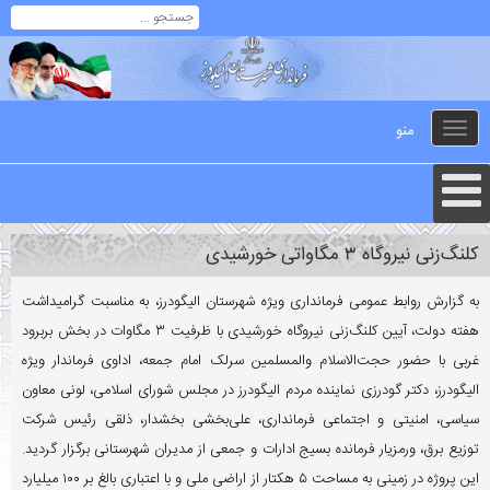
منو
Toggle
navigation
کلنگ‌زنی نیروگاه ۳ مگاواتی خورشیدی
به گزارش روابط عمومی فرمانداری ویژه شهرستان الیگودرز، به مناسبت گرامیداشت
هفته دولت، آیین کلنگ‌زنی نیروگاه خورشیدی با ظرفیت ۳ مگاوات در بخش بربرود
غربی با حضور حجت‌الاسلام والمسلمین سرلک امام جمعه، اداوی فرماندار ویژه
الیگودرز، دکتر گودرزی نماینده مردم الیگودرز در مجلس شورای اسلامی، لونی معاون
سیاسی، امنیتی و اجتماعی فرمانداری، علی‌بخشی بخشدار، ذلقی رئیس شرکت
توزیع برق، ورمزیار فرمانده بسیج ادارات و جمعی از مدیران شهرستانی برگزار گردید.
این پروژه در زمینی به مساحت ۵ هکتار از اراضی ملی و با اعتباری بالغ بر ۱۰۰ میلیارد